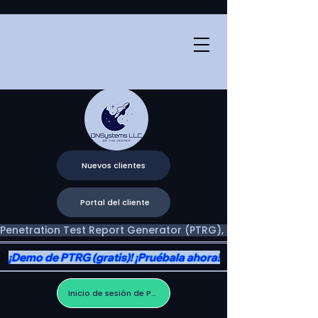
Nuevos clientes
Portal del cliente
Penetration Test Report Generator (PTRG), Two Portals, One V
¡Demo de PTRG (gratis)! ¡Pruébala ahora!
Inicio de sesión de PTRG