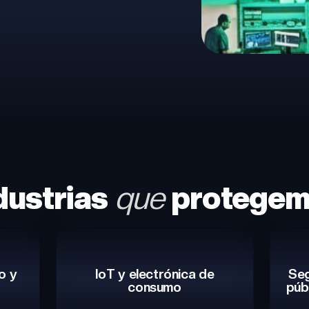
dustrias
que
protegem
o y
IoT y electrónica de
Seg
consumo
púb