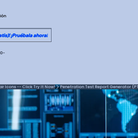
sión
is)! ¡Pruébala ahora!
30-
 Icons -- Click Try It Now!