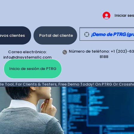
Iniciar se
¡Demo de PTRG (grat
vos clientes
Portal del cliente
Número de teléfono: +1 (202)-6
Correo electrónico:
8188
info@dnsystemsllc.com
Inicio de sesión de PTRG
e Tool, For Clients & Testers, Free Demo Today! On PTRG Or Crosshair