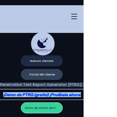
Nuevos clientes
Portal del cliente
Penetration Test Report Generator (PTRG), Two Portals, One V
¡Demo de PTRG (gratis)! ¡Pruébala ahora!
Inicio de sesión de PTRG