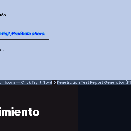
sión
is)! ¡Pruébala ahora!
30-
 Icons -- Click Try It Now!
imiento