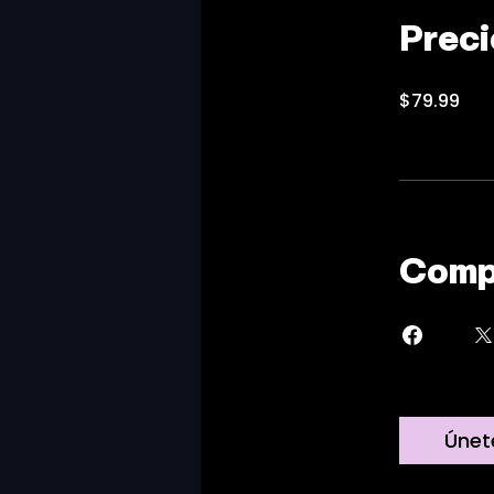
Preci
$79.99
Comp
Únet