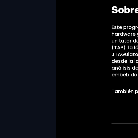
Sobr
Este progr
hardware y
un tutor d
(TAP), la 
JTAGulator
desde la i
análisis d
embebido
También p