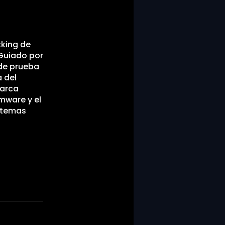
cking de
 Guiado por
 de prueba
a del
barca
rmware y el
istemas