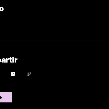
o
artir
e