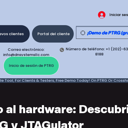
Iniciar se
¡Demo de PTRG (grat
vos clientes
Portal del cliente
Número de teléfono: +1 (202)-6
Correo electrónico:
8188
info@dnsystemsllc.com
Inicio de sesión de PTRG
e Tool, For Clients & Testers, Free Demo Today! On PTRG Or Crosshair
 al hardware: Descubr
G y JTAGulator