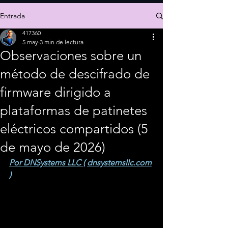
Entrada
417360
5 may
3 min de lectura
Observaciones sobre un
método de descifrado de
firmware dirigido a
plataformas de patinetes
eléctricos compartidos (5
de mayo de 2026)
Por DNSystems LLC (
dnsystemsllc.com
)