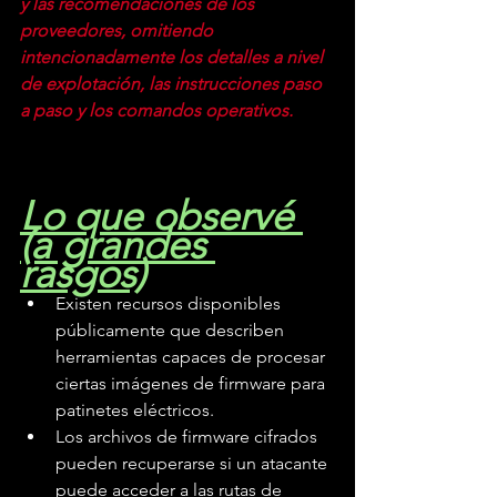
y las recomendaciones de los 
proveedores, omitiendo 
intencionadamente los detalles a nivel 
de explotación, las instrucciones paso 
a paso y los comandos operativos.
Lo que observé 
(a grandes 
rasgos)
Existen recursos disponibles 
públicamente que describen 
herramientas capaces de procesar 
ciertas imágenes de firmware para 
patinetes eléctricos.
Los archivos de firmware cifrados 
pueden recuperarse si un atacante 
puede acceder a las rutas de 